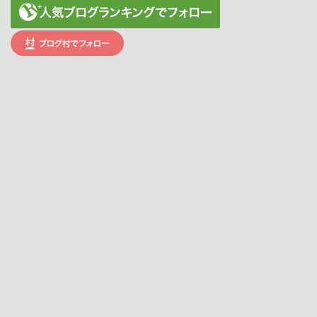
s
u
t
T
a
u
g
b
r
e
a
C
m
h
a
n