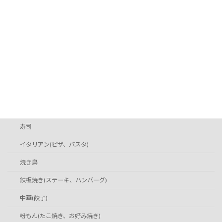
【山口グルメ】光市のお食事処『お侍茶屋 彦右衛門 光店』｜里の厨で人気の釜飯と名物ちどり足カレー
2026年6月17日
カテゴリー
グルメ
ラーメン
ハンバーガー
寿司
イタリアン(ピザ、パスタ)
焼き鳥
鉄板焼き(ステーキ、ハンバーグ)
中華(餃子)
粉もん(たこ焼き、お好み焼き)